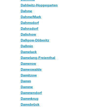
Dahlwitz-Hoppegarten
Dahme
Dahme/Mark
Dahmsdorf
Dahnsdorf
Dalichow
Dallgow-Döberitz
Dallmin
Damelack
Damelang-Freienthal
Damerow
Dameswalde
Damitzow
Damm
Damme
Dammendorf
Dammkrug
Damsbrück