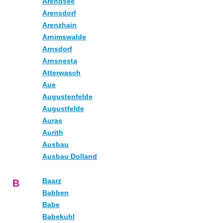
Arendsee
Arensdorf
Arenzhain
Arnimswalde
Arnsdorf
Arnsnesta
Atterwasch
Aue
Augustenfelde
Augustfelde
Auras
Aurith
Ausbau
Ausbau Dolland
Baarz
B
Babben
Babe
Babekuhl