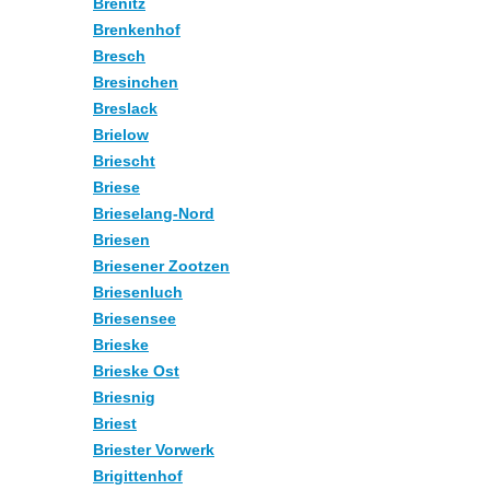
Brenitz
Brenkenhof
Bresch
Bresinchen
Breslack
Brielow
Briescht
Briese
Brieselang-Nord
Briesen
Briesener Zootzen
Briesenluch
Briesensee
Brieske
Brieske Ost
Briesnig
Briest
Briester Vorwerk
Brigittenhof