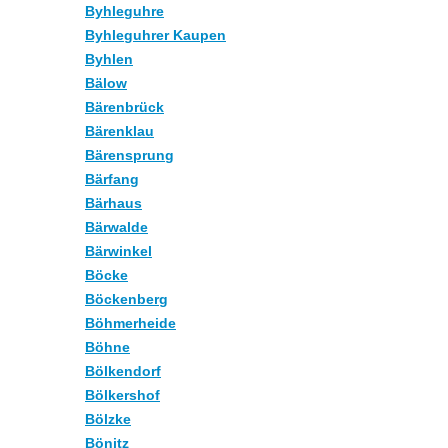
Byhleguhre
Byhleguhrer Kaupen
Byhlen
Bälow
Bärenbrück
Bärenklau
Bärensprung
Bärfang
Bärhaus
Bärwalde
Bärwinkel
Böcke
Böckenberg
Böhmerheide
Böhne
Bölkendorf
Bölkershof
Bölzke
Bönitz