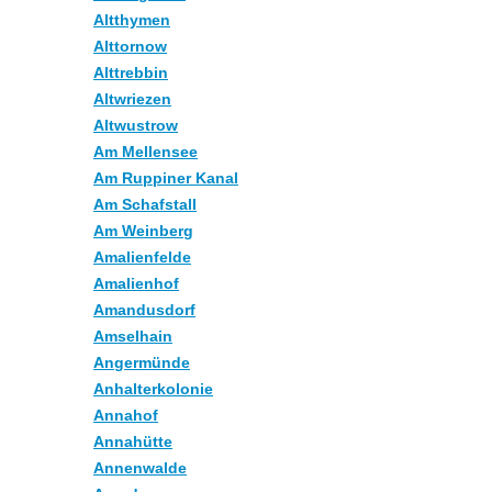
Altthymen
Alttornow
Alttrebbin
Altwriezen
Altwustrow
Am Mellensee
Am Ruppiner Kanal
Am Schafstall
Am Weinberg
Amalienfelde
Amalienhof
Amandusdorf
Amselhain
Angermünde
Anhalterkolonie
Annahof
Annahütte
Annenwalde