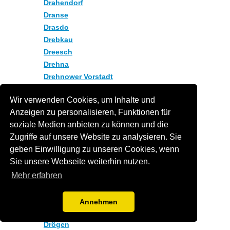
Drahendorf
Dranse
Drasdo
Drebkau
Dreesch
Drehna
Drehnower Vorstadt
Drei Kronen
Wir verwenden Cookies, um Inhalte und
Dreibrück
Anzeigen zu personalisieren, Funktionen für
Dreihäuser
soziale Medien anbieten zu können und die
Dreilinden
Zugriffe auf unsere Website zu analysieren. Sie
Drense
geben Einwilligung zu unseren Cookies, wenn
Dreska
Sie unsere Webseite weiterhin nutzen.
Dretzen
Mehr erfahren
Drewen
Drewitz
Drieschnitz
Annehmen
Drochow
Drögen