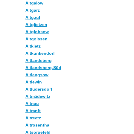
Altgalow
Altgarz
Altgaul
Altglietzen
Altglobsow
Altgolssen
Altkietz
Altkünkendorf
Altlandsberg
Altlandsberg-Süd
Altlangsow
Altlewin
Altlüdersdorf
Altmädewitz
Altnau
Altranft
Altreetz
Altrosenthal
Altsorgefeld