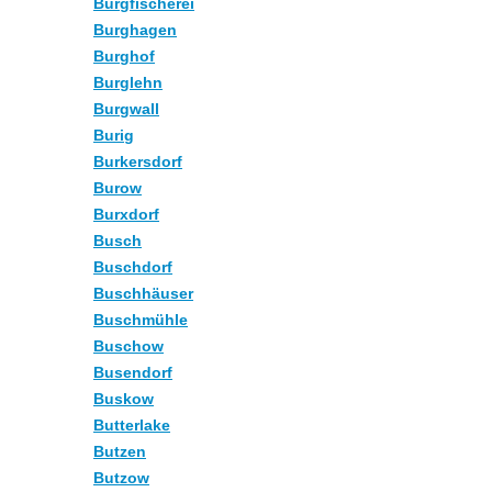
Burgfischerei
Burghagen
Burghof
Burglehn
Burgwall
Burig
Burkersdorf
Burow
Burxdorf
Busch
Buschdorf
Buschhäuser
Buschmühle
Buschow
Busendorf
Buskow
Butterlake
Butzen
Butzow