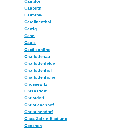
Cantdorf
Capputh
Carmzow
Carolinenthal
Carzig
Casel
Caule
Cecilienhöhe
Charlottenau
Charlottenfelde
Charlottenhof
Charlottenhöhe
Chossewitz
Chransdorf
Christdorf
Christianenhof
Christinendorf
Clara-Zetkin-Siedlung
Coschen