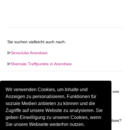
Sie suchen vielleicht auch nach:
ᐅ
Sexsclubs Arendsee
ᐅ
Shemale Treffpunkte in Arendsee
Wir verwenden Cookies, um Inhalte und
Keine Firma in "Arendsee" gefunden. Firmen im Umkreis von
Anzeigen zu personalisieren, Funktionen für
"Arendsee".
soziale Medien anbieten zu können und die
Zugriffe auf unsere Website zu analysieren. Sie
249.87 km
Gay Treffpunkt Greiz
geben Einwilligung zu unseren Cookies, wenn
Sind Sie oder kennen Sie eine(n) Gay Treffpunkt in Arendsee?
Sie unsere Webseite weiterhin nutzen.
Firma kostenlos hinzufügen