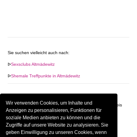
Sie suchen vielleicht auch nach:
ᐅ
Sexsclubs Altmädewitz
ᐅ
Shemale Treffpunkte in Altmädewitz
Wir verwenden Cookies, um Inhalte und
Keine Firma in "Altmädewitz" gefunden. Firmen im Umkreis
Anzeigen zu personalisieren, Funktionen für
von "Altmädewitz".
soziale Medien anbieten zu können und die
Zugriffe auf unsere Website zu analysieren. Sie
268.10 km
Gay Treffpunkt Greiz
geben Einwilligung zu unseren Cookies, wenn
Sind Sie oder kennen Sie eine(n) Gay Treffpunkt in