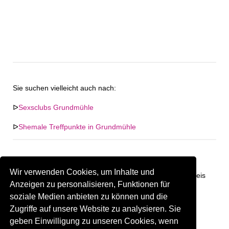
Sie suchen vielleicht auch nach:
ᐅ
Sexsclubs Grundmühle
ᐅ
Shemale Treffpunkte in Grundmühle
Wir verwenden Cookies, um Inhalte und
Keine Firma in "Grundmühle" gefunden. Firmen im Umkreis
Anzeigen zu personalisieren, Funktionen für
von "Grundmühle".
soziale Medien anbieten zu können und die
Zugriffe auf unsere Website zu analysieren. Sie
253.40 km
Gay Treffpunkt Greiz
geben Einwilligung zu unseren Cookies, wenn
Sind Sie oder kennen Sie eine(n) Gay Treffpunkt in