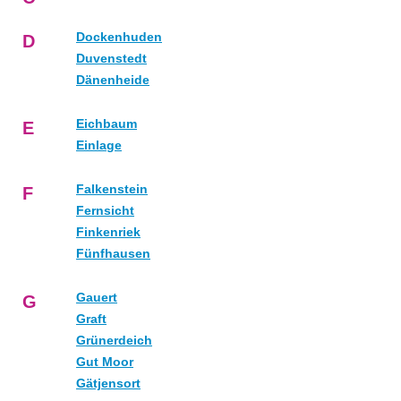
Dockenhuden
D
Duvenstedt
Dänenheide
Eichbaum
E
Einlage
Falkenstein
F
Fernsicht
Finkenriek
Fünfhausen
Gauert
G
Graft
Grünerdeich
Gut Moor
Gätjensort