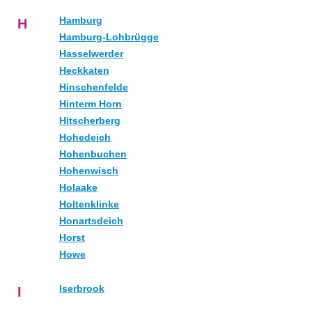
Hamburg
H
Hamburg-Lohbrügge
Hasselwerder
Heckkaten
Hinschenfelde
Hinterm Horn
Hitscherberg
Hohedeich
Hohenbuchen
Hohenwisch
Holaake
Holtenklinke
Honartsdeich
Horst
Howe
Iserbrook
I