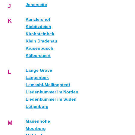
Jenerseite
J
Kanzlershof
K
Kiebitzdeich
Kirchsteinbek
Klein Dradenau
Krusenbusch
Kälbersteert
Lange Grove
L
Langenbek
Lemsahl-Mellingstedt
Liedenkummer im Norden
Liedenkummer im Süden
Lütjenburg
Marienhöhe
M
Moorburg