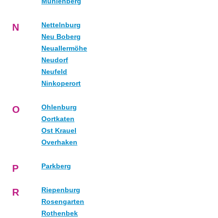
Mühlenberg
Nettelnburg
N
Neu Boberg
Neuallermöhe
Neudorf
Neufeld
Ninkoperort
Ohlenburg
O
Oortkaten
Ost Krauel
Overhaken
Parkberg
P
Riepenburg
R
Rosengarten
Rothenbek