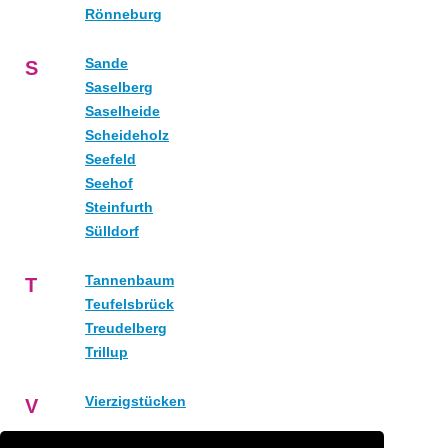
Rönneburg
Sande
S
Saselberg
Saselheide
Scheideholz
Seefeld
Seehof
Steinfurth
Sülldorf
Tannenbaum
T
Teufelsbrück
Treudelberg
Trillup
Vierzigstücken
V