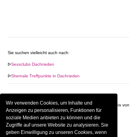
Sie suchen vielleicht auch nach:
ᐅ
Sexsclubs Dachrieden
ᐅ
Shemale Treffpunkte in Dachrieden
Wir verwenden Cookies, um Inhalte und
Keine Firma in "Dachrieden" gefunden. Firmen im Umkreis von
Anzeigen zu personalisieren, Funktionen für
"Dachrieden".
soziale Medien anbieten zu können und die
Zugriffe auf unsere Website zu analysieren. Sie
141.52 km
Gay Treffpunkt Greiz
geben Einwilligung zu unseren Cookies, wenn
Sind Sie oder kennen Sie eine(n) Gay Treffpunkt in