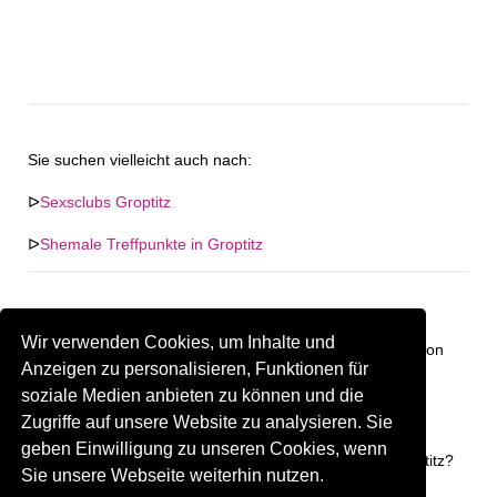
Sie suchen vielleicht auch nach:
ᐅ
Sexsclubs Groptitz
ᐅ
Shemale Treffpunkte in Groptitz
Wir verwenden Cookies, um Inhalte und
Keine Firma in "Groptitz" gefunden. Firmen im Umkreis von
Anzeigen zu personalisieren, Funktionen für
"Groptitz".
soziale Medien anbieten zu können und die
Zugriffe auf unsere Website zu analysieren. Sie
99.34 km
Gay Treffpunkt Greiz
geben Einwilligung zu unseren Cookies, wenn
Sind Sie oder kennen Sie eine(n) Gay Treffpunkt in Groptitz?
Sie unsere Webseite weiterhin nutzen.
Firma kostenlos hinzufügen