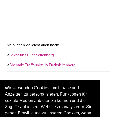
Sie suchen vielleicht auch nach:
ᐅ
Sexsclubs Fuchsleitenberg
ᐅ
Shemale Treffpunkte in Fuchsleitenberg
Wir verwenden Cookies, um Inhalte und
Keine Firma in "Fuchsleitenberg" gefunden. Firmen im
Anzeigen zu personalisieren, Funktionen für
Umkreis von "Fuchsleitenberg".
soziale Medien anbieten zu können und die
Zugriffe auf unsere Website zu analysieren. Sie
87.11 km
Gay Treffpunkt Greiz
geben Einwilligung zu unseren Cookies, wenn
Sind Sie oder kennen Sie eine(n) Gay Treffpunkt in