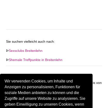
Sie suchen vielleicht auch nach:
ᐅ
Sexsclubs Breitenlehn
ᐅ
Shemale Treffpunkte in Breitenlehn
Wir verwenden Cookies, um Inhalte und
Keine Firma in "Breitenlehn" gefunden. Firmen im Umkreis von
Anzeigen zu personalisieren, Funktionen für
"Breitenlehn".
soziale Medien anbieten zu können und die
Zugriffe auf unsere Website zu analysieren. Sie
57.53 km
Gay Treffpunkt Greiz
geben Einwilligung zu unseren Cookies, wenn
Sind Sie oder kennen Sie eine(n) Gay Treffpunkt in