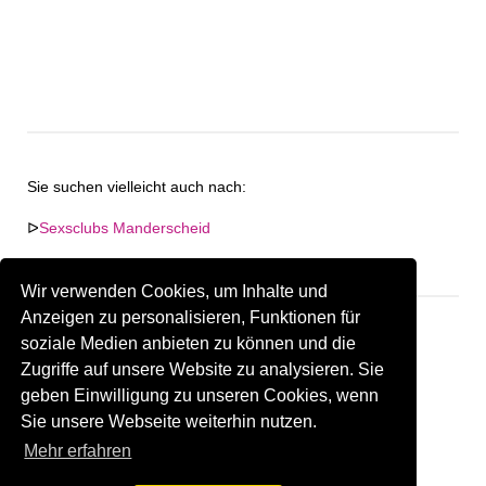
Sie suchen vielleicht auch nach:
ᐅ
Sexsclubs Manderscheid
ᐅ
Shemale Treffpunkte in Manderscheid
Wir verwenden Cookies, um Inhalte und
Anzeigen zu personalisieren, Funktionen für
soziale Medien anbieten zu können und die
Zugriffe auf unsere Website zu analysieren. Sie
Keine Firma in "Manderscheid" gefunden.
geben Einwilligung zu unseren Cookies, wenn
Sind Sie oder kennen Sie eine(n) Gay Treffpunkt in
Sie unsere Webseite weiterhin nutzen.
Manderscheid?
Firma kostenlos hinzufügen
Mehr erfahren