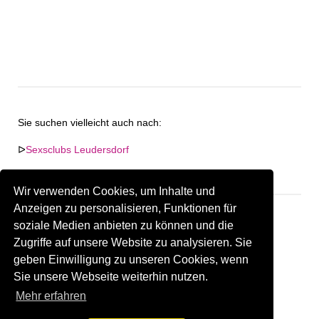
Sie suchen vielleicht auch nach:
ᐅ
Sexsclubs Leudersdorf
ᐅ
Shemale Treffpunkte in Leudersdorf
Wir verwenden Cookies, um Inhalte und
Anzeigen zu personalisieren, Funktionen für
soziale Medien anbieten zu können und die
Zugriffe auf unsere Website zu analysieren. Sie
Keine Firma in "Leudersdorf" gefunden.
geben Einwilligung zu unseren Cookies, wenn
Sind Sie oder kennen Sie eine(n) Gay Treffpunkt in
Sie unsere Webseite weiterhin nutzen.
Leudersdorf?
Firma kostenlos hinzufügen
Mehr erfahren