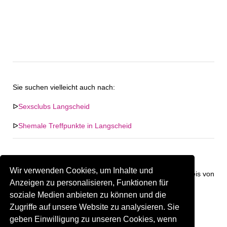
Sie suchen vielleicht auch nach:
ᐅ
Sexsclubs Langscheid
ᐅ
Shemale Treffpunkte in Langscheid
Wir verwenden Cookies, um Inhalte und
Keine Firma in "Langscheid" gefunden. Firmen im Umkreis von
Anzeigen zu personalisieren, Funktionen für
"Langscheid".
soziale Medien anbieten zu können und die
Zugriffe auf unsere Website zu analysieren. Sie
325.23 km
Gay Treffpunkt Greiz
geben Einwilligung zu unseren Cookies, wenn
Sind Sie oder kennen Sie eine(n) Gay Treffpunkt in