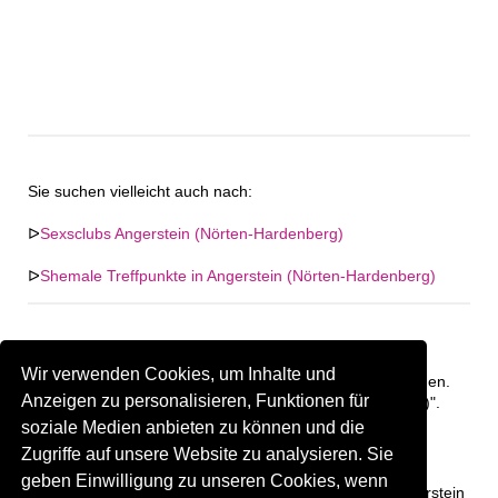
Sie suchen vielleicht auch nach:
ᐅ
Sexsclubs Angerstein (Nörten-Hardenberg)
ᐅ
Shemale Treffpunkte in Angerstein (Nörten-Hardenberg)
Wir verwenden Cookies, um Inhalte und
Keine Firma in "Angerstein (Nörten-Hardenberg)" gefunden.
Anzeigen zu personalisieren, Funktionen für
Firmen im Umkreis von "Angerstein (Nörten-Hardenberg)".
soziale Medien anbieten zu können und die
Zugriffe auf unsere Website zu analysieren. Sie
191.81 km
Gay Treffpunkt Greiz
geben Einwilligung zu unseren Cookies, wenn
Sind Sie oder kennen Sie eine(n) Gay Treffpunkt in Angerstein