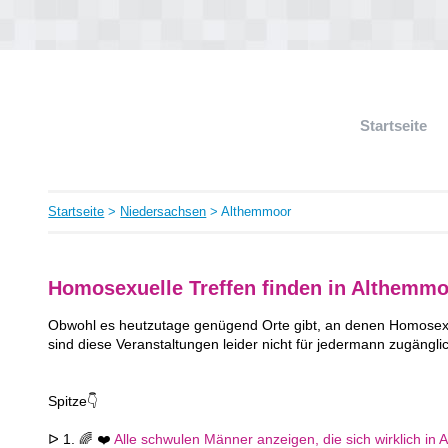
Startseite
Startseite
>
Niedersachsen
> Althemmoor
Homosexuelle Treffen finden in Althemm
Obwohl es heutzutage genügend Orte gibt, an denen Homosexue
sind diese Veranstaltungen leider nicht für jedermann zugängli
Spitze👇
ᐅ 1. 🌈 ❤️
Alle schwulen Männer anzeigen, die sich wirklich in 