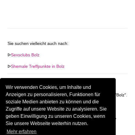
Sie suchen vielleicht auch nach:
ᐅ
Sexsclubs Bolz
ᐅ
Shemale Treffpunkte in Bolz
Wir verwenden Cookies, um Inhalte und
Anzeigen zu personalisieren, Funktionen für
Keine Firma in "Bolz" gefunden. Firmen im Umkreis von "Bolz".
soziale Medien anbieten zu können und die
Zugriffe auf unsere Website zu analysieren. Sie
337.32 km
Gay Treffpunkt Greiz
geben Einwilligung zu unseren Cookies, wenn
Sind Sie oder kennen Sie eine(n) Gay Treffpunkt in Bolz?
Sie unsere Webseite weiterhin nutzen.
Firma kostenlos hinzufügen
Mehr erfahren