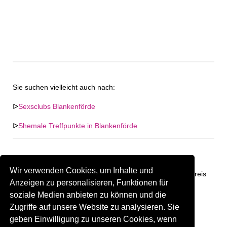
Sie suchen vielleicht auch nach:
ᐅ
Sexsclubs Blankenförde
ᐅ
Shemale Treffpunkte in Blankenförde
Wir verwenden Cookies, um Inhalte und
Keine Firma in "Blankenförde" gefunden. Firmen im Umkreis
Anzeigen zu personalisieren, Funktionen für
von "Blankenförde".
soziale Medien anbieten zu können und die
Zugriffe auf unsere Website zu analysieren. Sie
303.12 km
Gay Treffpunkt Greiz
geben Einwilligung zu unseren Cookies, wenn
Sind Sie oder kennen Sie eine(n) Gay Treffpunkt in