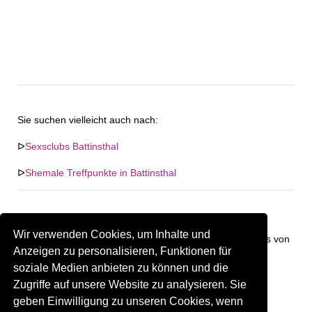
Sie suchen vielleicht auch nach:
ᐅ
Sexsclubs Battinsthal
ᐅ
Shemale Treffpunkte in Battinsthal
Wir verwenden Cookies, um Inhalte und
Keine Firma in "Battinsthal" gefunden. Firmen im Umkreis von
Anzeigen zu personalisieren, Funktionen für
"Battinsthal".
soziale Medien anbieten zu können und die
Zugriffe auf unsere Website zu analysieren. Sie
327.54 km
Gay Treffpunkt Greiz
geben Einwilligung zu unseren Cookies, wenn
Sind Sie oder kennen Sie eine(n) Gay Treffpunkt in