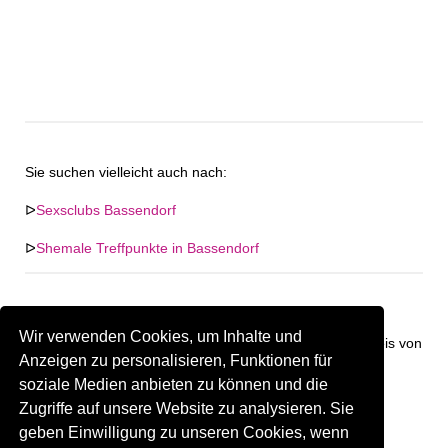
Sie suchen vielleicht auch nach:
ᐅ
Sexsclubs Bassendorf
ᐅ
Shemale Treffpunkte in Bassendorf
Wir verwenden Cookies, um Inhalte und
Keine Firma in "Bassendorf" gefunden. Firmen im Umkreis von
Anzeigen zu personalisieren, Funktionen für
"Bassendorf".
soziale Medien anbieten zu können und die
Zugriffe auf unsere Website zu analysieren. Sie
375.83 km
Gay Treffpunkt Greiz
geben Einwilligung zu unseren Cookies, wenn
Sind Sie oder kennen Sie eine(n) Gay Treffpunkt in