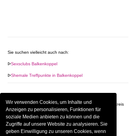
Sie suchen vielleicht auch nach:
ᐅ
Sexsclubs Balkenkoppel
ᐅ
Shemale Treffpunkte in Balkenkoppel
Wir verwenden Cookies, um Inhalte und
Keine Firma in "Balkenkoppel" gefunden. Firmen im Umkreis
Anzeigen zu personalisieren, Funktionen für
von "Balkenkoppel".
soziale Medien anbieten zu können und die
Zugriffe auf unsere Website zu analysieren. Sie
401.32 km
Gay Treffpunkt Greiz
geben Einwilligung zu unseren Cookies, wenn
Sind Sie oder kennen Sie eine(n) Gay Treffpunkt in