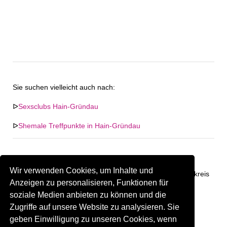
Sie suchen vielleicht auch nach:
ᐅ
Sexsclubs Hain-Gründau
ᐅ
Shemale Treffpunkte in Hain-Gründau
Wir verwenden Cookies, um Inhalte und
Keine Firma in "Hain-Gründau" gefunden. Firmen im Umkreis
Anzeigen zu personalisieren, Funktionen für
von "Hain-Gründau".
soziale Medien anbieten zu können und die
Zugriffe auf unsere Website zu analysieren. Sie
223.56 km
Gay Treffpunkt Greiz
geben Einwilligung zu unseren Cookies, wenn
Sind Sie oder kennen Sie eine(n) Gay Treffpunkt in Hain-