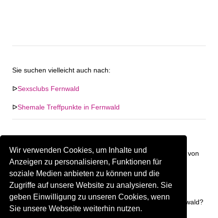
Sie suchen vielleicht auch nach:
ᐅ
Sexsclubs Fernwald
ᐅ
Shemale Treffpunkte in Fernwald
Wir verwenden Cookies, um Inhalte und
Keine Firma in "Fernwald" gefunden. Firmen im Umkreis von
Anzeigen zu personalisieren, Funktionen für
"Fernwald".
soziale Medien anbieten zu können und die
Zugriffe auf unsere Website zu analysieren. Sie
245.00 km
Gay Treffpunkt Greiz
geben Einwilligung zu unseren Cookies, wenn
Sind Sie oder kennen Sie eine(n) Gay Treffpunkt in Fernwald?
Sie unsere Webseite weiterhin nutzen.
Firma kostenlos hinzufügen