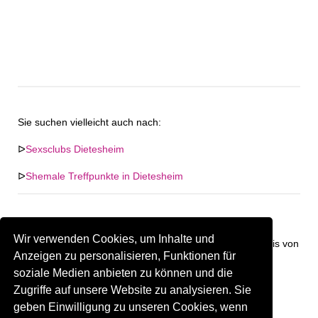
Sie suchen vielleicht auch nach:
ᐅ
Sexsclubs Dietesheim
ᐅ
Shemale Treffpunkte in Dietesheim
Wir verwenden Cookies, um Inhalte und
Keine Firma in "Dietesheim" gefunden. Firmen im Umkreis von
Anzeigen zu personalisieren, Funktionen für
"Dietesheim".
soziale Medien anbieten zu können und die
Zugriffe auf unsere Website zu analysieren. Sie
247.45 km
Gay Treffpunkt Greiz
geben Einwilligung zu unseren Cookies, wenn
Sind Sie oder kennen Sie eine(n) Gay Treffpunkt in