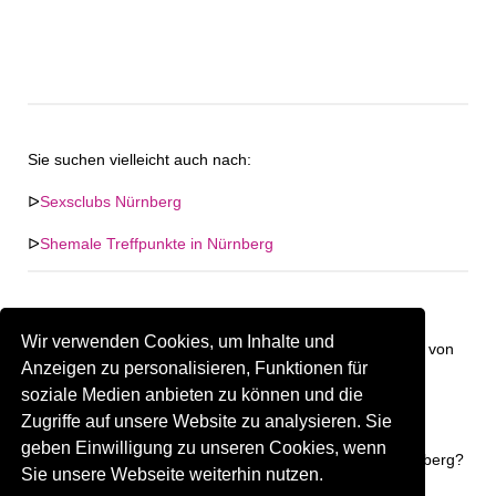
Sie suchen vielleicht auch nach:
ᐅ
Sexsclubs Nürnberg
ᐅ
Shemale Treffpunkte in Nürnberg
Wir verwenden Cookies, um Inhalte und
Keine Firma in "Nürnberg" gefunden. Firmen im Umkreis von
Anzeigen zu personalisieren, Funktionen für
"Nürnberg".
soziale Medien anbieten zu können und die
Zugriffe auf unsere Website zu analysieren. Sie
157.59 km
Gay Treffpunkt Greiz
geben Einwilligung zu unseren Cookies, wenn
Sind Sie oder kennen Sie eine(n) Gay Treffpunkt in Nürnberg?
Sie unsere Webseite weiterhin nutzen.
Firma kostenlos hinzufügen