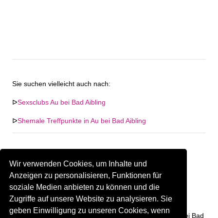
Sie suchen vielleicht auch nach:
ᐅ
Sexsclubs Au bei Bad Aibling
ᐅ
Shemale Treffpunkte in Au bei Bad Aibling
Wir verwenden Cookies, um Inhalte und
Keine Firma in "Au bei Bad Aibling" gefunden. Firmen im
Anzeigen zu personalisieren, Funktionen für
Umkreis von "Au bei Bad Aibling".
soziale Medien anbieten zu können und die
Zugriffe auf unsere Website zu analysieren. Sie
319.43 km
Gay Treffpunkt Greiz
geben Einwilligung zu unseren Cookies, wenn
Sind Sie oder kennen Sie eine(n) Gay Treffpunkt in Au bei Bad