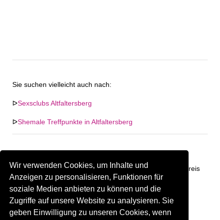
Sie suchen vielleicht auch nach:
ᐅ
Sexsclubs Altfaltersberg
ᐅ
Shemale Treffpunkte in Altfaltersberg
Wir verwenden Cookies, um Inhalte und
Keine Firma in "Altfaltersberg" gefunden. Firmen im Umkreis
Anzeigen zu personalisieren, Funktionen für
von "Altfaltersberg".
soziale Medien anbieten zu können und die
Zugriffe auf unsere Website zu analysieren. Sie
250.04 km
Gay Treffpunkt Greiz
geben Einwilligung zu unseren Cookies, wenn
Sind Sie oder kennen Sie eine(n) Gay Treffpunkt in