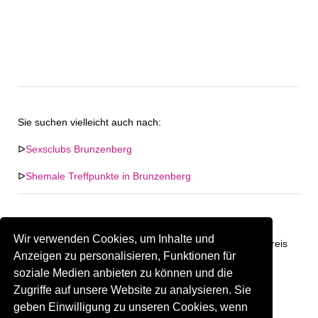
Sie suchen vielleicht auch nach:
ᐅ
Sexsclubs Brunzenberg
ᐅ
Shemale Treffpunkte in Brunzenberg
Wir verwenden Cookies, um Inhalte und
Keine Firma in "Brunzenberg" gefunden. Firmen im Umkreis
Anzeigen zu personalisieren, Funktionen für
von "Brunzenberg".
soziale Medien anbieten zu können und die
Zugriffe auf unsere Website zu analysieren. Sie
239.82 km
Gay Treffpunkt Greiz
geben Einwilligung zu unseren Cookies, wenn
Sind Sie oder kennen Sie eine(n) Gay Treffpunkt in